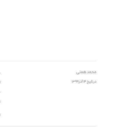
محمد همتی
م
در تاریخ ۱۴ آذر ۱۳۹۹
ل
س
ز
ا